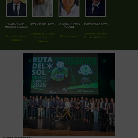
JUAN MANUEL
PATRICIA DEL POZO
JOAQUÍN CUEVAS
JOSÉ VICIOSO SOTO
MORENO BONILLA
HUGUET
Consejera de Cultura y
Presidente Federación
Presidente Junta de
Director General
Deporte Junta de
Española de Ciclismo
Andalucía
Andalucía