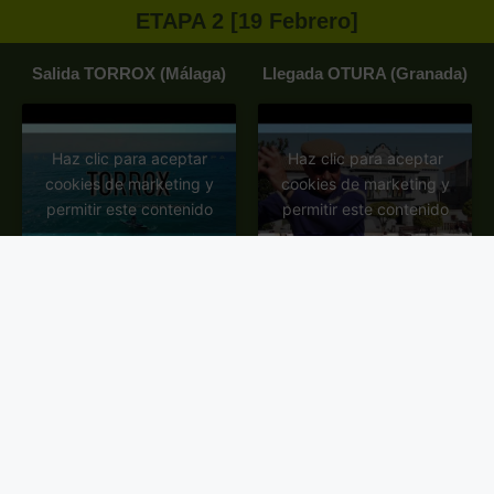
ETAPA 2 [19 Febrero]
Salida TORROX (Málaga)
Llegada OTURA (Granada)
Haz clic para aceptar
Haz clic para aceptar
cookies de marketing y
cookies de marketing y
permitir este contenido
permitir este contenido
ETAPA 3 [20 Febrero]
Salida JAÉN (Jaén)
Llegada LOPERA (Jaén)
Haz clic para aceptar
Haz clic para aceptar
cookies de marketing y
cookies de marketing y