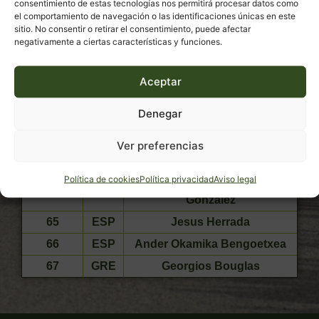
consentimiento de estas tecnologías nos permitirá procesar datos como
el comportamiento de navegación o las identificaciones únicas en este
sitio. No consentir o retirar el consentimiento, puede afectar
negativamente a ciertas características y funciones.
Aceptar
DORSAL
PAIS
NOMBRE
Jose Manuel Diaz Gallego
Denegar
61
ESP
(Jaen)
62
ESP
Mario Aparicio Muñoz
Ver preferencias
63
NZL
Josh Burnett
Política de cookies
Política privacidad
Aviso legal
Sergio Geovani Chumil
64
GUA
Gonzalez
65
ESP
Jesus Herrada
66
ESP
Ander Okamika Bengoetxea
67
GRE
Georgios Bouglas